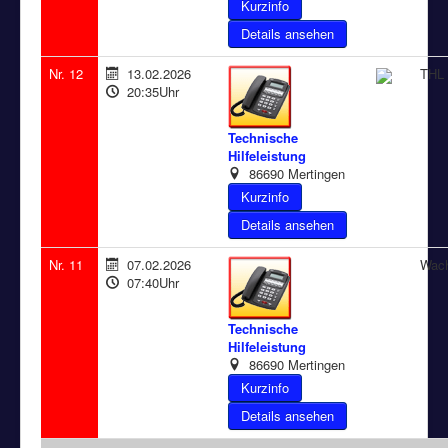
Details ansehen
Nr. 12
13.02.2026
THL 
20:35Uhr
Technische
Hilfeleistung
86690 Mertingen
Details ansehen
Nr. 11
07.02.2026
Wac
07:40Uhr
Technische
Hilfeleistung
86690 Mertingen
Details ansehen