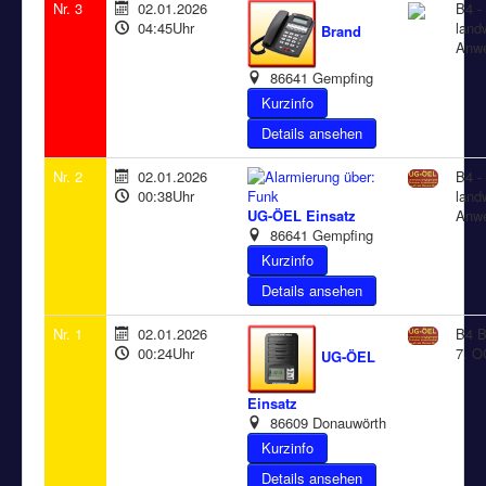
Nr. 3
02.01.2026
B4 -
04:45Uhr
land
Brand
Anw
86641 Gempfing
Details ansehen
Nr. 2
02.01.2026
B4 -
00:38Uhr
land
UG-ÖEL Einsatz
Anw
86641 Gempfing
Details ansehen
Nr. 1
02.01.2026
B4 B
00:24Uhr
7. O
UG-ÖEL
Einsatz
86609 Donauwörth
Details ansehen