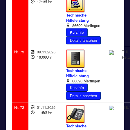
17:15Uhr
Technische
Hilfeleistung
86690 Mertingen
Details ansehen
Nr. 73
09.11.2025
THL 
16:06Uhr
Rett
Technische
Hilfeleistung
86690 Mertingen
Details ansehen
Nr. 72
01.11.2025
THL1
11:50Uhr
Technische