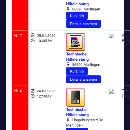
Hilfeleistung
86690 Mertingen
Details ansehen
Nr. 7
25.01.2026
Absi
10:30Uhr
Fas
Technische
Hilfeleistung
86690 Mertingen
Details ansehen
Nr. 6
24.01.2026
THL 
12:59Uhr
Pers
Technische
Hilfeleistung
Umgehungsstraße
Mertingen