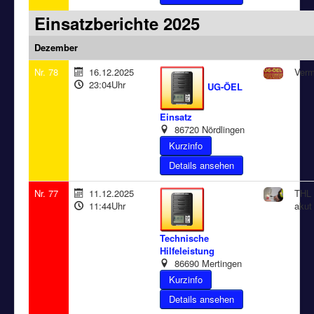
Einsatzberichte 2025
Dezember
Nr. 78
16.12.2025
Verm
23:04Uhr
UG-ÖEL
Einsatz
86720 Nördlingen
Details ansehen
Nr. 77
11.12.2025
THL 
11:44Uhr
akut
Technische
Hilfeleistung
86690 Mertingen
Details ansehen