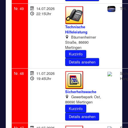
Nr. 49
14.07.2026
THL 
22:15Uhr
Technische
Hilfeleistung
Bäumenheimer
Straße, 86690
Mertingen
Details ansehen
Nr. 48
11.07.2026
Sich
19:45Uhr
Hang
Sicherheitswache
Gewerbepark Ost,
86690 Mertingen
Details ansehen
Nr. 47
10.07.2026
Sich