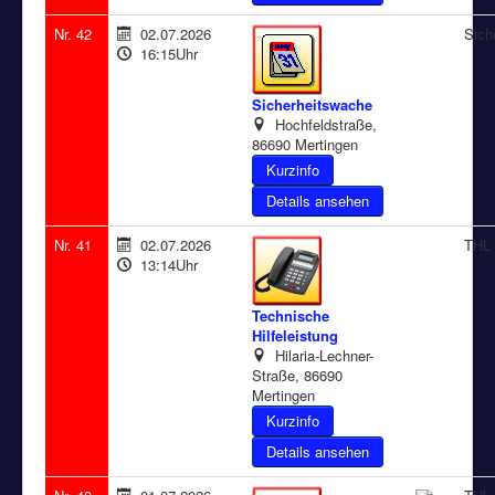
Nr. 42
02.07.2026
Sich
16:15Uhr
Sicherheitswache
Hochfeldstraße,
86690 Mertingen
Details ansehen
Nr. 41
02.07.2026
THL 
13:14Uhr
Technische
Hilfeleistung
Hilaria-Lechner-
Straße, 86690
Mertingen
Details ansehen