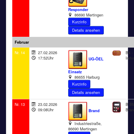
Responder
86690 Mertingen
Details ansehen
Februar
Nr. 14
27.02.2026
B4 -
17:52Uhr
Indu
UG-ÖEL
Einsatz
86655 Harburg
Details ansehen
Nr. 13
23.02.2026
B BM
09:08Uhr
Bran
Brand
Industriestraße,
86690 Mertingen