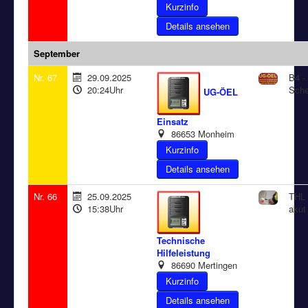
Details ansehen
September
Nr. 67
29.09.2025
B4 - 
20:24Uhr
Sch
UG-ÖEL
Einsatz
86653 Monheim
Details ansehen
Nr. 66
25.09.2025
THL 
15:38Uhr
akut
Technische
Hilfeleistung
86690 Mertingen
Details ansehen