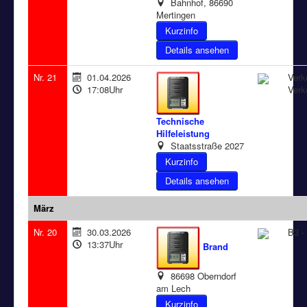
Bahnhof, 86690
Mertingen
Details ansehen
Nr. 21
01.04.2026
Verk
17:08Uhr
Verk
Technische
Hilfeleistung
Staatsstraße 2027
Details ansehen
März
Nr. 20
30.03.2026
B3 -
13:37Uhr
Brand
86698 Oberndorf
am Lech