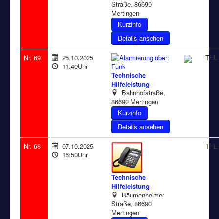
Straße, 86690
Mertingen
Details ansehen
Nr. 69
25.10.2025
THL 
11:40Uhr
Technische
Hilfeleistung
Bahnhofstraße,
86690 Mertingen
Details ansehen
Nr. 68
07.10.2025
THL 
16:50Uhr
Technische
Hilfeleistung
Bäumenheimer
Straße, 86690
Mertingen