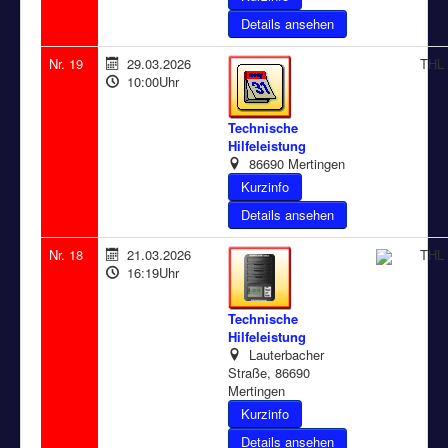
Details ansehen
Nr. 19
29.03.2026
THL 
10:00Uhr
Technische
Hilfeleistung
86690 Mertingen
Details ansehen
Nr. 18
21.03.2026
THL 
16:19Uhr
Technische
Hilfeleistung
Lauterbacher
Straße, 86690
Mertingen
Details ansehen