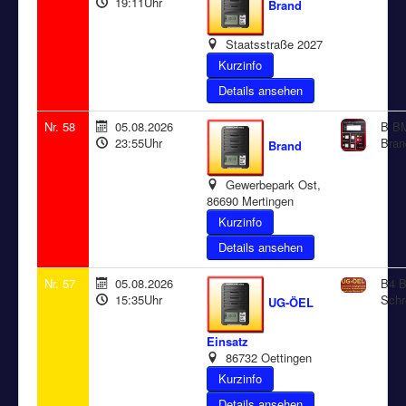
19:11Uhr
Brand
Staatsstraße 2027
Details ansehen
Nr. 58
05.08.2026
B BM
23:55Uhr
Bran
Brand
Gewerbepark Ost,
86690 Mertingen
Details ansehen
Nr. 57
05.08.2026
B4 B
15:35Uhr
Schr
UG-ÖEL
Einsatz
86732 Oettingen
Details ansehen