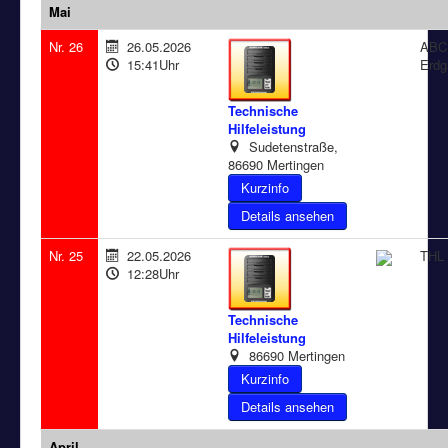
Mai
Nr. 26
26.05.2026
ABC 
15:41Uhr
Erdg
Technische
Hilfeleistung
Sudetenstraße,
86690 Mertingen
Details ansehen
Nr. 25
22.05.2026
THL 
12:28Uhr
Technische
Hilfeleistung
86690 Mertingen
Details ansehen
April