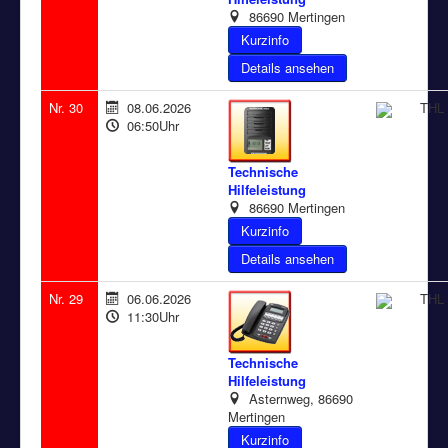
86690 Mertingen
Details ansehen
Nr. 30
08.06.2026
THL 
06:50Uhr
Technische
Hilfeleistung
86690 Mertingen
Details ansehen
Nr. 29
06.06.2026
THL 
11:30Uhr
Technische
Hilfeleistung
Asternweg, 86690
Mertingen