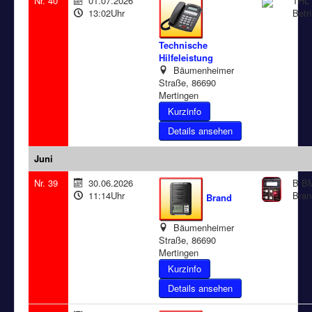
Nr. 40
01.07.2026
THL 
13:02Uhr
Betr
Technische
Hilfeleistung
Bäumenheimer
Straße, 86690
Mertingen
Details ansehen
Juni
Nr. 39
30.06.2026
B BM
11:14Uhr
Bran
Brand
Bäumenheimer
Straße, 86690
Mertingen
Details ansehen