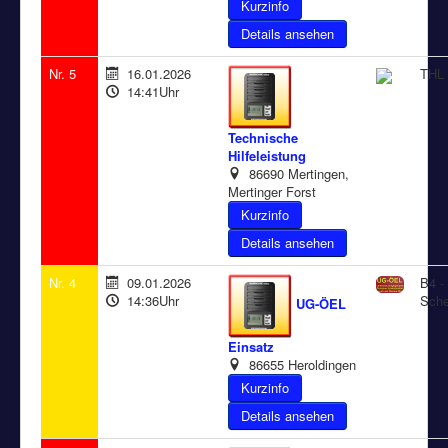
Details ansehen
Nr. 5
16.01.2026
THL 
14:41Uhr
Technische
Hilfeleistung
86690 Mertingen,
Mertinger Forst
Details ansehen
Nr. 4
09.01.2026
B4 - 
14:36Uhr
Sch
UG-ÖEL
Einsatz
86655 Heroldingen
Details ansehen