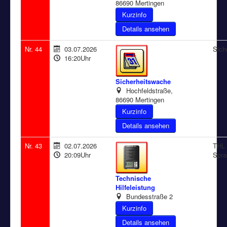
86690 Mertingen
Details ansehen
Nr. 44
03.07.2026
Sich
16:20Uhr
Sicherheitswache
Hochfeldstraße,
86690 Mertingen
Details ansehen
Nr. 43
02.07.2026
THL 
20:09Uhr
Spra
Technische
Hilfeleistung
Bundesstraße 2
Details ansehen