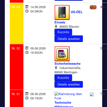
Nr. 33
14.06.2026
ABC 
04:38Uhr
UG-ÖEL
Einsatz
86655 Mauren
Details ansehen
Nr. 32
09.06.2026
Sich
16:50Uhr
Sicherheitswache
Industriestraße,
86690 Mertingen
Details ansehen
Nr. 31
08.06.2026
THL 
09:15Uhr
Technische
Hilfeleistung