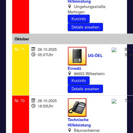
Hilfeleistung
Umgehungsstraße
Mertingen
Details ansehen
Oktober
Nr. 71
29.10.2025
B4 - 
05:07Uhr
Sch
UG-ÖEL
Einsatz
86653 Wittesheim
Details ansehen
Nr. 70
28.10.2025
THL 
18:55Uhr
Technische
Hilfeleistung
Bäumenheimer