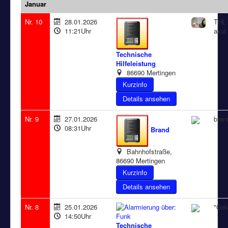
Januar
Nr. 10
28.01.2026
THL 
11:21Uhr
akut
Technische
Hilfeleistung
86690 Mertingen
Details ansehen
Nr. 9
27.01.2026
bren
08:31Uhr
Brand
Bahnhofstraße,
86690 Mertingen
Details ansehen
Nr. 8
25.01.2026
"Gef
14:50Uhr
Technische