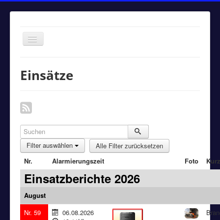
Navigation
an/aus
Home
Einsätze
Einsätze
Aktuelles
Über uns
Fuhrpark
Filter auswählen
Alle Filter zurücksetzen
Bürgerinformationen
Nr.
Alarmierungszeit
Foto
Kurz
Kontakt
Einsatzberichte 2026
Impressum
August
Nr. 59
06.08.2026
Bran