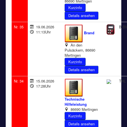
86690 Mertingen
Details ansehen
Nr. 35
19.06.2026
B B
11:13Uhr
Brand
An den
Pulsäckern, 86690
Mertingen
Details ansehen
Nr. 34
15.06.2026
THL 
17:28Uhr
Technische
Hilfeleistung
86690 Mertingen
Details ansehen