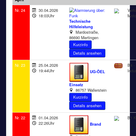
Nr. 24
30.04.2026
Verk
18:03Uhr
Moto
Technische
Hilfeleistung
Mardostraße,
86690 Mertingen
Details ansehen
Nr. 23
25.04.2026
B4 -
19:44Uhr
Indu
UG-ÖEL
Einsatz
86757 Wallerstein
Details ansehen
Nr. 22
01.04.2026
B1 K
22:26Uhr
Brand