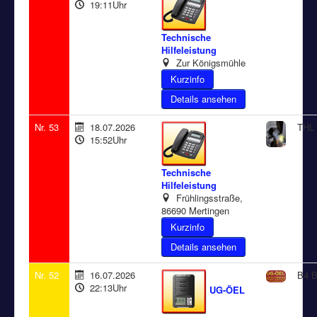
19:11Uhr
Technische
Hilfeleistung
Zur Königsmühle
Details ansehen
Nr. 53
18.07.2026
THL 
15:52Uhr
Technische
Hilfeleistung
Frühlingsstraße,
86690 Mertingen
Details ansehen
Nr. 52
16.07.2026
B4 B
22:13Uhr
UG-ÖEL