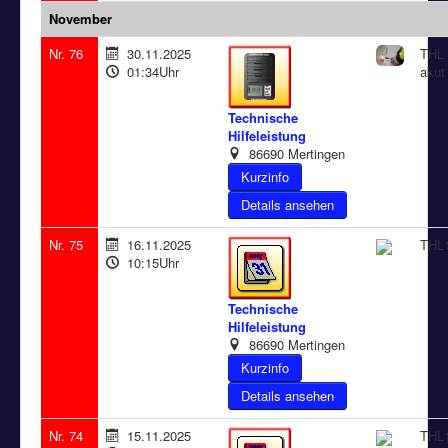
November
Nr. 76
30.11.2025
THL 
01:34Uhr
akut
Technische
Hilfeleistung
86690 Mertingen
Details ansehen
Nr. 75
16.11.2025
THL1
10:15Uhr
Technische
Hilfeleistung
86690 Mertingen
Details ansehen
Nr. 74
15.11.2025
THL1