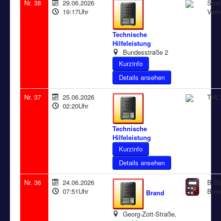
Nr. 38
29.06.2026
Stra
19:17Uhr
Verk
Technische
Hilfeleistung
Bundesstraße 2
Details ansehen
Nr. 37
25.06.2026
THL1
02:20Uhr
Technische
Hilfeleistung
Details ansehen
Nr. 36
24.06.2026
B BM
07:51Uhr
Bran
Brand
Georg-Zott-Straße,