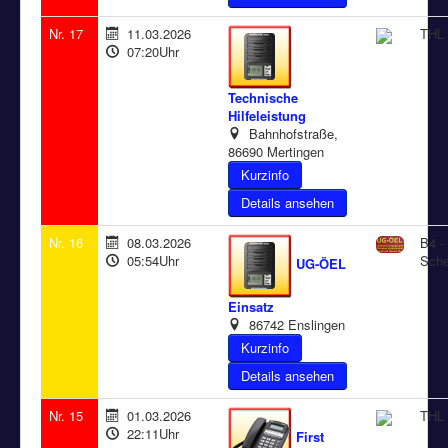
Nr. 17
11.03.2026
THL 
07:20Uhr
Technische
Hilfeleistung
Bahnhofstraße,
86690 Mertingen
Details ansehen
Nr. 16
08.03.2026
B4 - 
05:54Uhr
Sch
UG-ÖEL
Einsatz
86742 Enslingen
Details ansehen
Nr. 15
01.03.2026
THL 
22:11Uhr
First