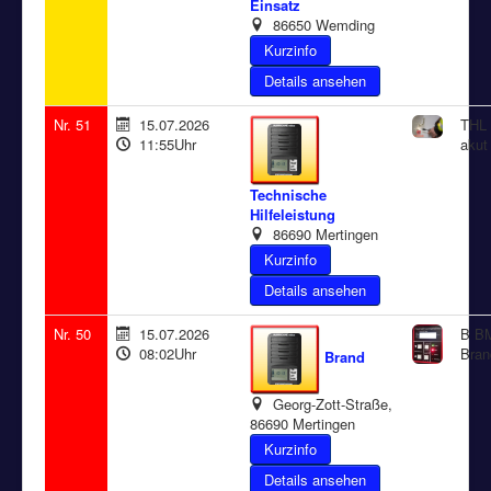
Einsatz
86650 Wemding
Details ansehen
Nr. 51
15.07.2026
THL 
11:55Uhr
akut
Technische
Hilfeleistung
86690 Mertingen
Details ansehen
Nr. 50
15.07.2026
B BM
08:02Uhr
Bran
Brand
Georg-Zott-Straße,
86690 Mertingen
Details ansehen