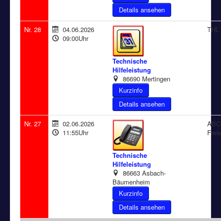
Details ansehen
Nr. 28
04.06.2026
THL 
09:00Uhr
Technische
Hilfeleistung
86690 Mertingen
Details ansehen
Nr. 27
02.06.2026
ABC 
11:55Uhr
Frei
Technische
Hilfeleistung
86663 Asbach-
Bäumenheim
Details ansehen