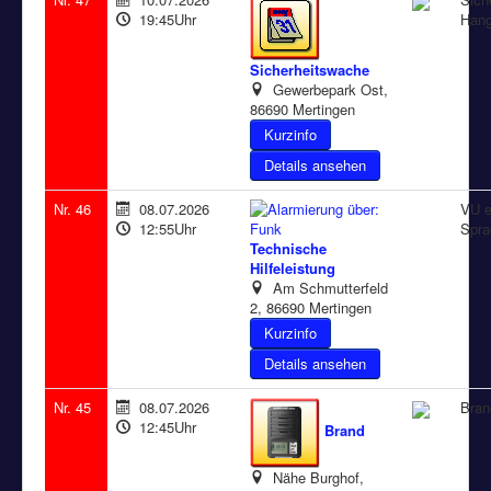
19:45Uhr
Hang
Sicherheitswache
Gewerbepark Ost,
86690 Mertingen
Details ansehen
Nr. 46
08.07.2026
VU e
12:55Uhr
Spra
Technische
Hilfeleistung
Am Schmutterfeld
2, 86690 Mertingen
Details ansehen
Nr. 45
08.07.2026
Bran
12:45Uhr
Brand
Nähe Burghof,