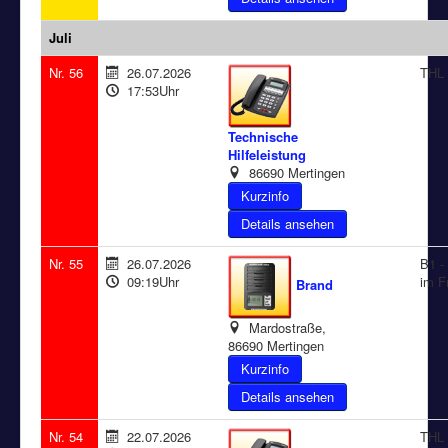
Juli
Nr. 56
26.07.2026
THL 
17:53Uhr
Technische
Hilfeleistung
86690 Mertingen
Details ansehen
Nr. 55
26.07.2026
B1 -
09:19Uhr
im F
Brand
Mardostraße,
86690 Mertingen
Details ansehen
Nr. 54
22.07.2026
THL 