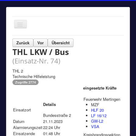
Navigation
an/aus
Home
Zurück
Vor
Übersicht
THL LKW / Bus
Einsätze
(Einsatz-Nr. 74)
Aktuelles
Über uns
THL 2
Technische Hilfeleistung
Fuhrpark
Zugriffe 2774
eingesetzte Kräfte
Bürgerinformationen
Feuerwehr Mertingen
Kontakt
Details
MZF
Einsatzort
HLF 20
Impressum
Bundesstraße 2
LF 16/12
GW-L2
Datum
21.11.2023
VSA
Alarmierungszeit
22:24 Uhr
Einsatzende
01:48 Uhr
Kreisbrandinspektion