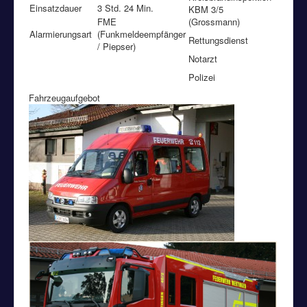
Einsatzdauer
3 Std. 24 Min.
KBM 3/5
FME
(Grossmann)
Alarmierungsart
(Funkmeldeempfänger
Rettungsdienst
/ Piepser)
Notarzt
Polizei
Fahrzeugaufgebot