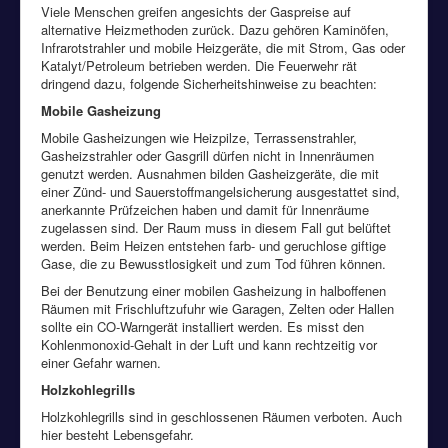
Viele Menschen greifen angesichts der Gaspreise auf
alternative Heizmethoden zurück. Dazu gehören Kaminöfen,
Infrarotstrahler und mobile Heizgeräte, die mit Strom, Gas oder
Katalyt/Petroleum betrieben werden. Die Feuerwehr rät
dringend dazu, folgende Sicherheitshinweise zu beachten:
Mobile Gasheizung
Mobile Gasheizungen wie Heizpilze, Terrassenstrahler,
Gasheizstrahler oder Gasgrill dürfen nicht in Innenräumen
genutzt werden. Ausnahmen bilden Gasheizgeräte, die mit
einer Zünd- und Sauerstoffmangelsicherung ausgestattet sind,
anerkannte Prüfzeichen haben und damit für Innenräume
zugelassen sind. Der Raum muss in diesem Fall gut belüftet
werden. Beim Heizen entstehen farb- und geruchlose giftige
Gase, die zu Bewusstlosigkeit und zum Tod führen können.
Bei der Benutzung einer mobilen Gasheizung in halboffenen
Räumen mit Frischluftzufuhr wie Garagen, Zelten oder Hallen
sollte ein CO-Warngerät installiert werden. Es misst den
Kohlenmonoxid-Gehalt in der Luft und kann rechtzeitig vor
einer Gefahr warnen.
Holzkohlegrills
Holzkohlegrills sind in geschlossenen Räumen verboten. Auch
hier besteht Lebensgefahr.