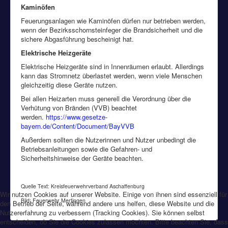
Kaminöfen
Feuerungsanlagen wie Kaminöfen dürfen nur betrieben werden,
wenn der Bezirksschornsteinfeger die Brandsicherheit und die
sichere Abgasführung bescheinigt hat.
Elektrische Heizgeräte
Elektrische Heizgeräte sind in Innenräumen erlaubt. Allerdings
kann das Stromnetz überlastet werden, wenn viele Menschen
gleichzeitig diese Geräte nutzen.
Bei allen Heizarten muss generell die Verordnung über die
Verhütung von Bränden (VVB) beachtet
werden.
https://www.gesetze-
bayern.de/Content/Document/BayVVB
Außerdem sollten die Nutzerinnen und Nutzer unbedingt die
Betriebsanleitungen sowie die Gefahren- und
Sicherheitshinweise der Geräte beachten.
Quelle Text: Kreisfeuerwehrverband Aschaffenburg
Wir nutzen Cookies auf unserer Website. Einige von ihnen sind essenziell für
Bild: Feuerwehr Mertingen
den Betrieb der Seite, während andere uns helfen, diese Website und die
Nutzererfahrung zu verbessern (Tracking Cookies). Sie können selbst
entscheiden, ob Sie die Cookies zulassen möchten. Bitte beachten Sie, dass