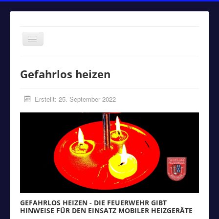
Navigation
an/aus
Home
Gefahrlos heizen
Einsätze
Aktuelles
Erstellt: 25. September 2022
Über uns
Fuhrpark
Bürgerinformationen
Kontakt
Impressum
GEFAHRLOS HEIZEN - DIE FEUERWEHR GIBT
HINWEISE FÜR DEN EINSATZ MOBILER HEIZGERÄTE