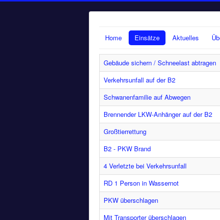
Home
Einsätze
Aktuelles
Üb
Gebäude sichern / Schneelast abtragen
Verkehrsunfall auf der B2
Schwanenfamilie auf Abwegen
Brennender LKW-Anhänger auf der B2
Großtierrettung
B2 - PKW Brand
4 Verletzte bei Verkehrsunfall
RD 1 Person in Wassernot
PKW überschlagen
Mit Transporter überschlagen