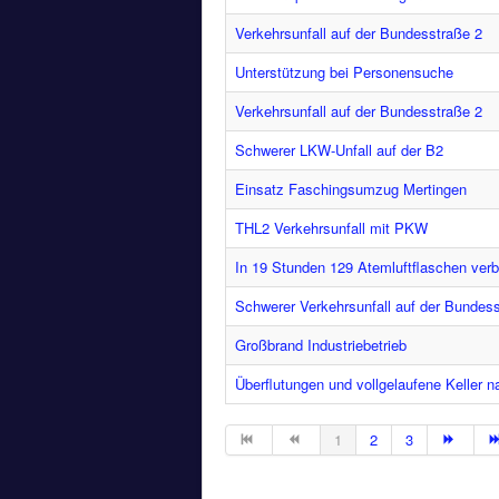
Verkehrsunfall auf der Bundesstraße 2
Unterstützung bei Personensuche
Verkehrsunfall auf der Bundesstraße 2
Schwerer LKW-Unfall auf der B2
Einsatz Faschingsumzug Mertingen
THL2 Verkehrsunfall mit PKW
In 19 Stunden 129 Atemluftflaschen verb
Schwerer Verkehrsunfall auf der Bundes
Großbrand Industriebetrieb
Überflutungen und vollgelaufene Keller 
1
2
3