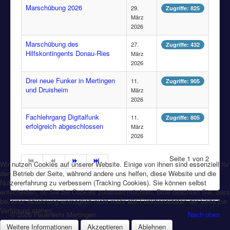
Marschübung 2026
29.
Zugriffe: 825
März
2026
Marschübung des
27.
Zugriffe: 432
Hilfskontingents Donau-Ries
März
2026
Drei neue Funker in Mertingen
11.
Zugriffe: 905
und Druisheim
März
2026
Fachlehrgang Digitalfunk
11.
Zugriffe: 805
erfolgreich abgeschlossen
März
2026
Seite 1 von 2
Wir nutzen Cookies auf unserer Website. Einige von ihnen sind essenziell für
den Betrieb der Seite, während andere uns helfen, diese Website und die
Nutzererfahrung zu verbessern (Tracking Cookies). Sie können selbst
entscheiden, ob Sie die Cookies zulassen möchten. Bitte beachten Sie, dass
bei einer Ablehnung womöglich nicht mehr alle Funktionalitäten der Seite zur
Verfügung stehen.
© 2026 Feuerwehr Mertingen
Nach oben
Weitere Informationen
Akzeptieren
Ablehnen