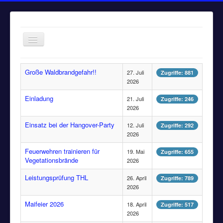
Navigation
an/aus
Home
Große Waldbrandgefahr!!
27. Juli
Zugriffe: 881
Einsätze
2026
Aktuelles
Einladung
21. Juli
Zugriffe: 246
2026
Über uns
Einsatz bei der Hangover-Party
12. Juli
Zugriffe: 292
Fuhrpark
2026
Bürgerinformationen
Feuerwehren trainieren für
19. Mai
Zugriffe: 655
Vegetationsbrände
2026
Kontakt
Leistungsprüfung THL
26. April
Zugriffe: 789
Impressum
2026
Maifeier 2026
18. April
Zugriffe: 517
2026