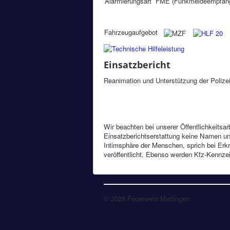
Alarmierungsart
FME (Funkmeldeempfänge
Fahrzeugaufgebot
Einsatzbericht
Reanimation und Unterstützung der Polize
Wir beachten bei unserer Öffentlichkeitsa
Einsatzberichtserstattung keine Namen und
Intimsphäre der Menschen, sprich bei Erkr
veröffentlicht. Ebenso werden Kfz-Kennze
© 2026 Feuerwehr Mertingen