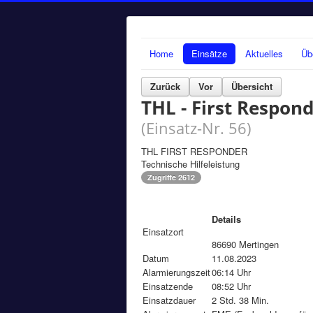
Home
Einsätze
Aktuelles
Üb
Zurück
Vor
Übersicht
THL - First Respon
(Einsatz-Nr. 56)
THL FIRST RESPONDER
Technische Hilfeleistung
Zugriffe 2612
Details
Einsatzort
86690 Mertingen
Datum
11.08.2023
Alarmierungszeit
06:14 Uhr
Einsatzende
08:52 Uhr
Einsatzdauer
2 Std. 38 Min.