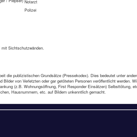
r / Piepser)
Notarzt
Polizei
i mit Sichtschutzwänden.
rbeit die publizistischen Grundsätze (Pressekodex). Dies bedeutet unter ande
 Bilder von Verletzten oder gar getöteten Personen veröffentlicht werden. Wi
ankung (z.B. Wohnungsöffnung, First Responder Einsätzen) Selbsttötung, etc.
ichen, Hausnummern, etc. auf Bildern unkenntlich gemacht.