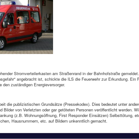
tehender Stromverteilerkasten am Straßenrand in der Bahnhofstraße gemeldet.
nsgefahr" angebracht ist, schickte die ILS die Feuerwehr zur Erkundung. Ein
te den zuständigen Energieversorger.
rbeit die publizistischen Grundsätze (Pressekodex). Dies bedeutet unter ande
 Bilder von Verletzten oder gar getöteten Personen veröffentlicht werden. Wi
ankung (z.B. Wohnungsöffnung, First Responder Einsätzen) Selbsttötung, etc.
ichen, Hausnummern, etc. auf Bildern unkenntlich gemacht.