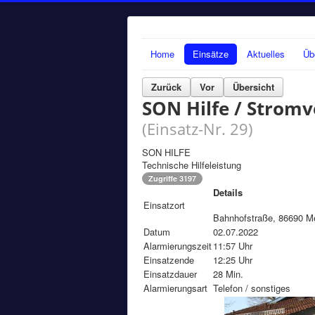
Home
Einsätze
Aktuelles
Üb
Zurück
Vor
Übersicht
SON Hilfe / Stromv
(Einsatz-Nr. 29)
SON HILFE
Technische Hilfeleistung
Zugriffe 3197
Details
Einsatzort
Bahnhofstraße, 86690 Me
Datum
02.07.2022
Alarmierungszeit
11:57 Uhr
Einsatzende
12:25 Uhr
Einsatzdauer
28 Min.
Alarmierungsart
Telefon / sonstiges