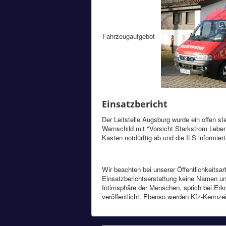
Fahrzeugaufgebot
Einsatzbericht
Der Leitstelle Augsburg wurde ein offen s
Warnschild mit "Vorsicht Starkstrom Lebe
Kasten notdürftig ab und die ILS informier
Wir beachten bei unserer Öffentlichkeitsa
Einsatzberichtserstattung keine Namen und
Intimsphäre der Menschen, sprich bei Erkr
veröffentlicht. Ebenso werden Kfz-Kennze