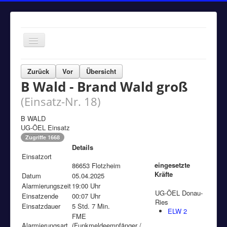
Navigation
an/aus
Home
Zurück
Vor
Übersicht
B Wald - Brand Wald groß
Einsätze
(Einsatz-Nr. 18)
Aktuelles
Über uns
B WALD
UG-ÖEL Einsatz
Fuhrpark
Zugriffe 1668
Details
Bürgerinformationen
Einsatzort
eingesetzte
86653 Flotzheim
Kontakt
Kräfte
Datum
05.04.2025
Alarmierungszeit
Impressum
19:00 Uhr
UG-ÖEL Donau-
Einsatzende
00:07 Uhr
Ries
Einsatzdauer
5 Std. 7 Min.
ELW 2
FME
Alarmierungsart
(Funkmeldeempfänger /