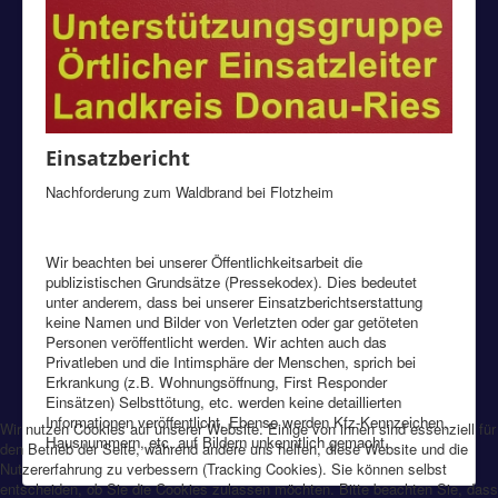
Einsatzbericht
Nachforderung zum Waldbrand bei Flotzheim
Wir beachten bei unserer Öffentlichkeitsarbeit die
publizistischen Grundsätze (Pressekodex). Dies bedeutet
unter anderem, dass bei unserer Einsatzberichtserstattung
keine Namen und Bilder von Verletzten oder gar getöteten
Personen veröffentlicht werden. Wir achten auch das
Privatleben und die Intimsphäre der Menschen, sprich bei
Erkrankung (z.B. Wohnungsöffnung, First Responder
Einsätzen) Selbsttötung, etc. werden keine detaillierten
Informationen veröffentlicht. Ebenso werden Kfz-Kennzeichen,
Wir nutzen Cookies auf unserer Website. Einige von ihnen sind essenziell für
Hausnummern, etc. auf Bildern unkenntlich gemacht.
den Betrieb der Seite, während andere uns helfen, diese Website und die
Nutzererfahrung zu verbessern (Tracking Cookies). Sie können selbst
entscheiden, ob Sie die Cookies zulassen möchten. Bitte beachten Sie, dass