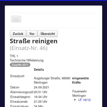
Navigation
an/aus
Home
Zurück
Vor
Übersicht
Straße reinigen
Einsätze
(Einsatz-Nr. 46)
Aktuelles
Über uns
THL 1
Technische Hilfeleistung
Fuhrpark
Zugriffe 4271
Details
Bürgerinformationen
Einsatzort
Augsburger Straße, 86690
eingesetzte
Kontakt
Mertingen
Kräfte
Datum
24.09.2021
Impressum
Feuerwehr
Alarmierungszeit
20:51 Uhr
Mertingen
Einsatzbeginn:
16:34 Uhr
LF 16/12
Einsatzende
21:25 Uhr
Einsatzdauer
34 Min.