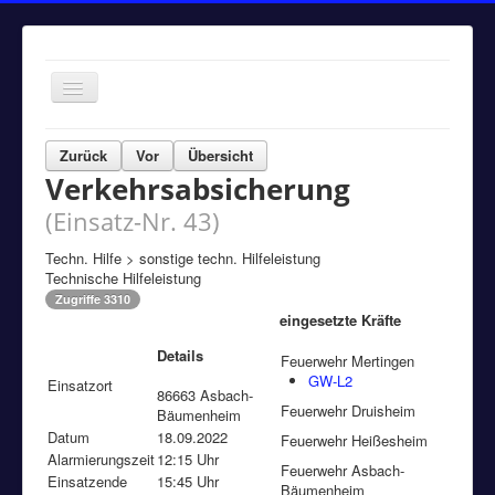
Navigation
an/aus
Home
Zurück
Vor
Übersicht
Verkehrsabsicherung
Einsätze
(Einsatz-Nr. 43)
Aktuelles
Über uns
Techn. Hilfe > sonstige techn. Hilfeleistung
Technische Hilfeleistung
Fuhrpark
Zugriffe 3310
eingesetzte Kräfte
Bürgerinformationen
Details
Feuerwehr Mertingen
Kontakt
GW-L2
Einsatzort
86663 Asbach-
Impressum
Feuerwehr Druisheim
Bäumenheim
Datum
18.09.2022
Feuerwehr Heißesheim
Alarmierungszeit
12:15 Uhr
Feuerwehr Asbach-
Einsatzende
15:45 Uhr
Bäumenheim