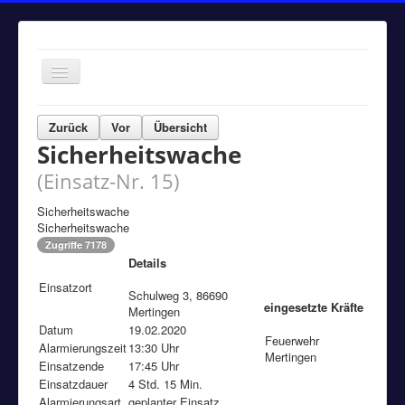
Navigation
an/aus
Home
Zurück
Vor
Übersicht
Sicherheitswache
Einsätze
(Einsatz-Nr. 15)
Aktuelles
Über uns
Sicherheitswache
Sicherheitswache
Fuhrpark
Zugriffe 7178
Details
Bürgerinformationen
Einsatzort
Schulweg 3, 86690
Kontakt
eingesetzte Kräfte
Mertingen
Datum
19.02.2020
Impressum
Feuerwehr
Alarmierungszeit
13:30 Uhr
Mertingen
Einsatzende
17:45 Uhr
Einsatzdauer
4 Std. 15 Min.
Alarmierungsart
geplanter Einsatz