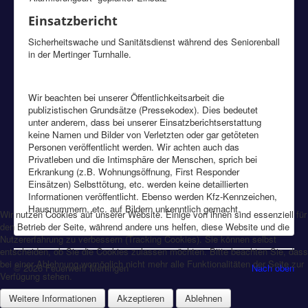
Einsatzbericht
Sicherheitswache und Sanitätsdienst während des Seniorenball
in der Mertinger Turnhalle.
Wir beachten bei unserer Öffentlichkeitsarbeit die
publizistischen Grundsätze (Pressekodex). Dies bedeutet
unter anderem, dass bei unserer Einsatzberichtserstattung
keine Namen und Bilder von Verletzten oder gar getöteten
Personen veröffentlicht werden. Wir achten auch das
Privatleben und die Intimsphäre der Menschen, sprich bei
Erkrankung (z.B. Wohnungsöffnung, First Responder
Einsätzen) Selbsttötung, etc. werden keine detaillierten
Informationen veröffentlicht. Ebenso werden Kfz-Kennzeichen,
Hausnummern, etc. auf Bildern unkenntlich gemacht.
Wir nutzen Cookies auf unserer Website. Einige von ihnen sind essenziell für
den Betrieb der Seite, während andere uns helfen, diese Website und die
Nutzererfahrung zu verbessern (Tracking Cookies). Sie können selbst
entscheiden, ob Sie die Cookies zulassen möchten. Bitte beachten Sie, dass
bei einer Ablehnung womöglich nicht mehr alle Funktionalitäten der Seite zur
© 2026 Feuerwehr Mertingen
Nach oben
Verfügung stehen.
Weitere Informationen
Akzeptieren
Ablehnen