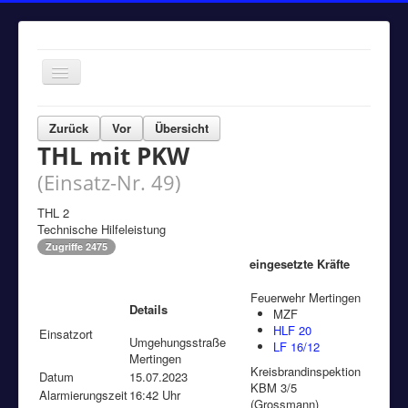
Navigation
an/aus
Home
Zurück
Vor
Übersicht
THL mit PKW
Einsätze
(Einsatz-Nr. 49)
Aktuelles
Über uns
THL 2
Technische Hilfeleistung
Fuhrpark
Zugriffe 2475
eingesetzte Kräfte
Bürgerinformationen
Feuerwehr Mertingen
Kontakt
Details
MZF
HLF 20
Einsatzort
Impressum
Umgehungsstraße
LF 16/12
Mertingen
Kreisbrandinspektion
Datum
15.07.2023
KBM 3/5
Alarmierungszeit
16:42 Uhr
(Grossmann)