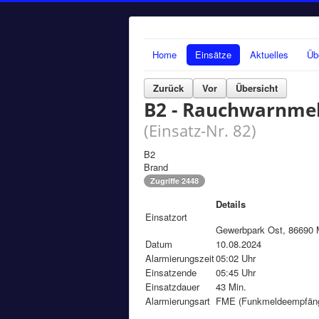
Home
Einsätze
Aktuelles
Üb
Zurück
Vor
Übersicht
B2 - Rauchwarnme
(Einsatz-Nr. 82)
B2
Brand
Zugriffe 2448
Details
Einsatzort
Gewerbpark Ost, 86690 
Datum
10.08.2024
Alarmierungszeit
05:02 Uhr
Einsatzende
05:45 Uhr
Einsatzdauer
43 Min.
Alarmierungsart
FME (Funkmeldeempfänge