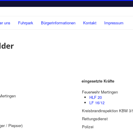
er uns
Fuhrpark
Bürgerinformationen
Kontakt
Impressum
lder
eingesetzte Kräfte
Feuerwehr Mertingen
Mertingen
HLF 20
LF 16/12
Kreisbrandinspektion KBM 3
Rettungsdienst
r / Piepser)
Polizei