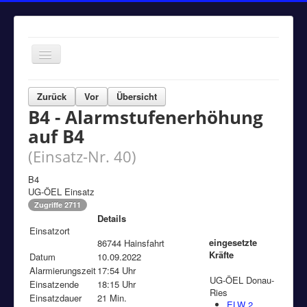
Navigation
an/aus
Home
Zurück
Vor
Übersicht
B4 - Alarmstufenerhöhung
Einsätze
auf B4
Aktuelles
(Einsatz-Nr. 40)
Über uns
B4
Fuhrpark
UG-ÖEL Einsatz
Bürgerinformationen
Zugriffe 2711
Details
Kontakt
Einsatzort
eingesetzte
86744 Hainsfahrt
Impressum
Kräfte
Datum
10.09.2022
Alarmierungszeit
17:54 Uhr
UG-ÖEL Donau-
Einsatzende
18:15 Uhr
Ries
Einsatzdauer
21 Min.
ELW 2