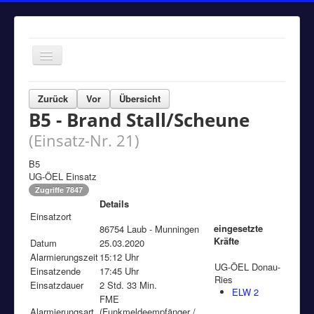
Navigation
an/aus
Home
Zurück
Vor
Übersicht
B5 - Brand Stall/Scheune
Einsätze
(Einsatz-Nr. 21)
Aktuelles
Über uns
B5
UG-ÖEL Einsatz
Fuhrpark
Zugriffe 7847
Details
Bürgerinformationen
Einsatzort
eingesetzte
86754 Laub - Munningen
Kontakt
Kräfte
Datum
25.03.2020
Alarmierungszeit
Impressum
15:12 Uhr
UG-ÖEL Donau-
Einsatzende
17:45 Uhr
Ries
Einsatzdauer
2 Std. 33 Min.
ELW 2
FME
Alarmierungsart
(Funkmeldeempfänger /