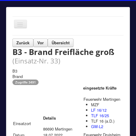
Navigation
an/aus
Home
Zurück
Vor
Übersicht
B3 - Brand Freifläche groß
Einsätze
(Einsatz-Nr. 33)
Aktuelles
Über uns
B3
Brand
Fuhrpark
Zugriffe 3491
eingesetzte Kräfte
Bürgerinformationen
Feuerwehr Mertingen
Kontakt
MZF
LF 16/12
Impressum
TLF 16/25
Details
TLF 16 (a.D.)
Einsatzort
GW-L2
86690 Mertingen
Feuerwehr Druisheim
Datum
18.07.2022