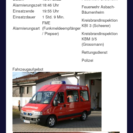
Alarmierungszeit
18:46 Uhr
Feuerwehr Asbach-
Einsatzende
19:55 Uhr
Bäumenheim
Einsatzdauer
1 Std. 9 Min.
Kreisbrandinspektion
FME
KBI 3 (Scheerer)
Alarmierungsart
(Funkmeldeempfänger
/ Piepser)
Kreisbrandinspektion
KBM 3/5
(Grossmann)
Rettungsdienst
Polizei
Fahrzeugaufgebot