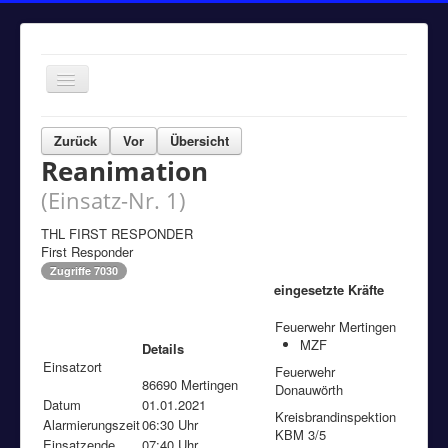
Navigation
an/aus
Home
Zurück
Vor
Übersicht
Reanimation
Einsätze
(Einsatz-Nr. 1)
Aktuelles
Über uns
THL FIRST RESPONDER
First Responder
Fuhrpark
Zugriffe 7030
eingesetzte Kräfte
Bürgerinformationen
Feuerwehr Mertingen
Kontakt
MZF
Details
Einsatzort
Impressum
Feuerwehr
86690 Mertingen
Donauwörth
Datum
01.01.2021
Kreisbrandinspektion
Alarmierungszeit
06:30 Uhr
KBM 3/5
Einsatzende
07:40 Uhr