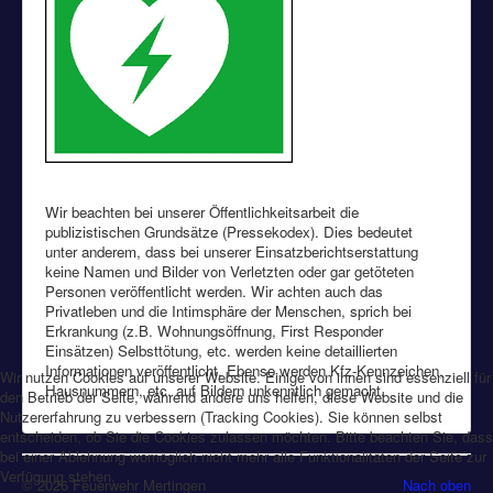
Wir beachten bei unserer Öffentlichkeitsarbeit die
publizistischen Grundsätze (Pressekodex). Dies bedeutet
unter anderem, dass bei unserer Einsatzberichtserstattung
keine Namen und Bilder von Verletzten oder gar getöteten
Personen veröffentlicht werden. Wir achten auch das
Privatleben und die Intimsphäre der Menschen, sprich bei
Erkrankung (z.B. Wohnungsöffnung, First Responder
Einsätzen) Selbsttötung, etc. werden keine detaillierten
Informationen veröffentlicht. Ebenso werden Kfz-Kennzeichen,
Wir nutzen Cookies auf unserer Website. Einige von ihnen sind essenziell für
Hausnummern, etc. auf Bildern unkenntlich gemacht.
den Betrieb der Seite, während andere uns helfen, diese Website und die
Nutzererfahrung zu verbessern (Tracking Cookies). Sie können selbst
entscheiden, ob Sie die Cookies zulassen möchten. Bitte beachten Sie, dass
bei einer Ablehnung womöglich nicht mehr alle Funktionalitäten der Seite zur
Verfügung stehen.
© 2026 Feuerwehr Mertingen
Nach oben