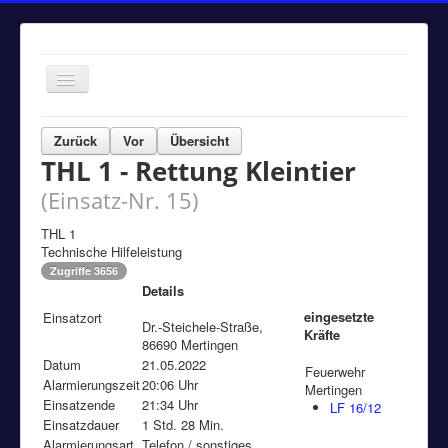
Navigation
an/aus
Home
Zurück
Vor
Übersicht
THL 1 - Rettung Kleintier
Einsätze
(Einsatz-Nr. 15)
Aktuelles
Über uns
THL 1
Technische Hilfeleistung
Fuhrpark
Zugriffe 3656
Details
Bürgerinformationen
eingesetzte
Einsatzort
Dr.-Steichele-Straße,
Kontakt
Kräfte
86690 Mertingen
Datum
21.05.2022
Impressum
Feuerwehr
Alarmierungszeit
20:06 Uhr
Mertingen
Einsatzende
21:34 Uhr
LF 16/12
Einsatzdauer
1 Std. 28 Min.
Alarmierungsart
Telefon / sonstiges