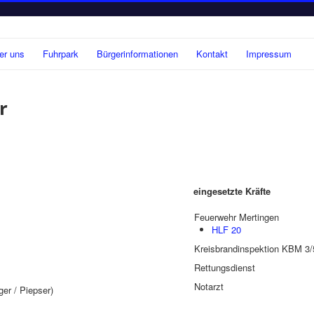
er uns
Fuhrpark
Bürgerinformationen
Kontakt
Impressum
r
eingesetzte Kräfte
Feuerwehr Mertingen
HLF 20
Kreisbrandinspektion KBM 3
Rettungsdienst
Notarzt
r / Piepser)