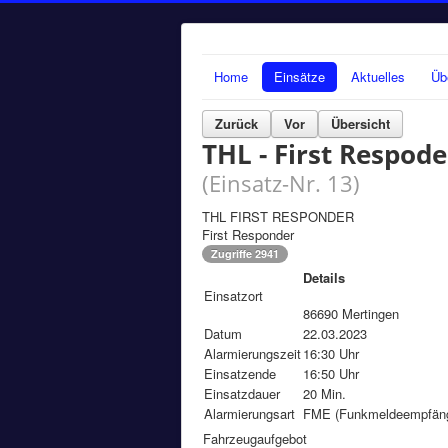
Home
Einsätze
Aktuelles
Üb
Zurück
Vor
Übersicht
THL - First Respode
(Einsatz-Nr. 13)
THL FIRST RESPONDER
First Responder
Zugriffe 2941
Details
Einsatzort
86690 Mertingen
Datum
22.03.2023
Alarmierungszeit
16:30 Uhr
Einsatzende
16:50 Uhr
Einsatzdauer
20 Min.
Alarmierungsart
FME (Funkmeldeempfänge
Fahrzeugaufgebot