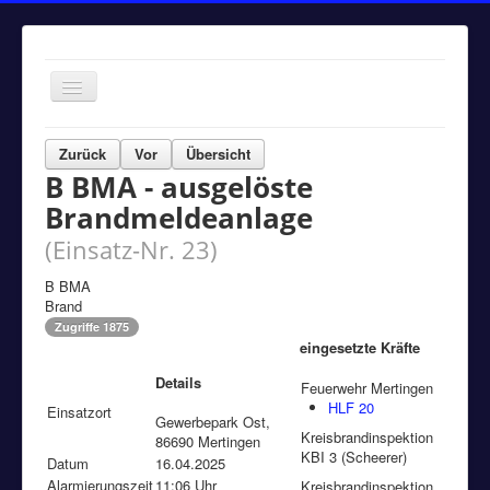
Navigation
an/aus
Home
Zurück
Vor
Übersicht
B BMA - ausgelöste
Einsätze
Brandmeldeanlage
Aktuelles
(Einsatz-Nr. 23)
Über uns
B BMA
Fuhrpark
Brand
Bürgerinformationen
Zugriffe 1875
eingesetzte Kräfte
Kontakt
Details
Feuerwehr Mertingen
Impressum
HLF 20
Einsatzort
Gewerbepark Ost,
Kreisbrandinspektion
86690 Mertingen
KBI 3 (Scheerer)
Datum
16.04.2025
Alarmierungszeit
11:06 Uhr
Kreisbrandinspektion