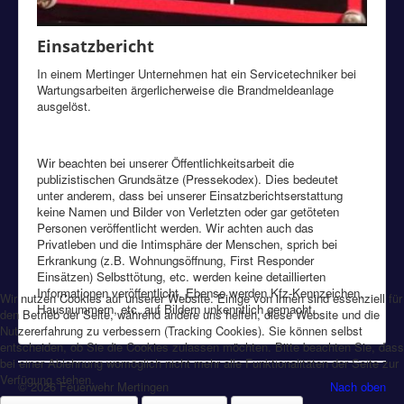
Einsatzbericht
In einem Mertinger Unternehmen hat ein Servicetechniker bei
Wartungsarbeiten ärgerlicherweise die Brandmeldeanlage
ausgelöst.
Wir beachten bei unserer Öffentlichkeitsarbeit die
publizistischen Grundsätze (Pressekodex). Dies bedeutet
unter anderem, dass bei unserer Einsatzberichtserstattung
keine Namen und Bilder von Verletzten oder gar getöteten
Personen veröffentlicht werden. Wir achten auch das
Privatleben und die Intimsphäre der Menschen, sprich bei
Erkrankung (z.B. Wohnungsöffnung, First Responder
Einsätzen) Selbsttötung, etc. werden keine detaillierten
Informationen veröffentlicht. Ebenso werden Kfz-Kennzeichen,
Wir nutzen Cookies auf unserer Website. Einige von ihnen sind essenziell für
Hausnummern, etc. auf Bildern unkenntlich gemacht.
den Betrieb der Seite, während andere uns helfen, diese Website und die
Nutzererfahrung zu verbessern (Tracking Cookies). Sie können selbst
entscheiden, ob Sie die Cookies zulassen möchten. Bitte beachten Sie, dass
bei einer Ablehnung womöglich nicht mehr alle Funktionalitäten der Seite zur
Verfügung stehen.
© 2026 Feuerwehr Mertingen
Nach oben