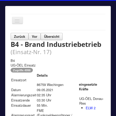
Navigation
an/aus
Home
Zurück
Vor
Übersicht
B4 - Brand Industriebetrieb
Einsätze
(Einsatz-Nr. 17)
Aktuelles
Über uns
B4
UG-ÖEL Einsatz
Fuhrpark
Zugriffe 4998
Details
Bürgerinformationen
Einsatzort
eingesetzte
86759 Wechingen
Kontakt
Kräfte
Datum
09.05.2021
Alarmierungszeit
Impressum
02:35 Uhr
UG-ÖEL Donau-
Einsatzende
03:30 Uhr
Ries
Einsatzdauer
55 Min.
ELW 2
FME
Alarmierungsart
(Funkmeldeempfänger /