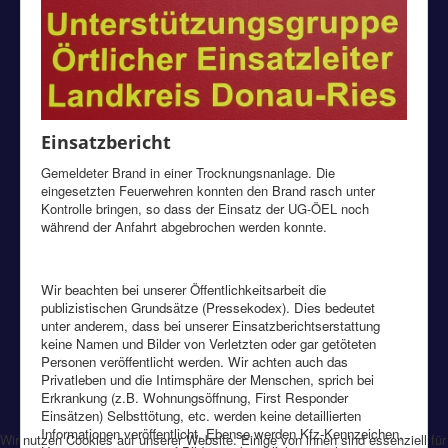
Einsatzbericht
Gemeldeter Brand in einer Trocknungsnanlage. Die
eingesetzten Feuerwehren konnten den Brand rasch unter
Kontrolle bringen, so dass der Einsatz der UG-ÖEL noch
während der Anfahrt abgebrochen werden konnte.
Wir beachten bei unserer Öffentlichkeitsarbeit die
publizistischen Grundsätze (Pressekodex). Dies bedeutet
unter anderem, dass bei unserer Einsatzberichtserstattung
keine Namen und Bilder von Verletzten oder gar getöteten
Personen veröffentlicht werden. Wir achten auch das
Privatleben und die Intimsphäre der Menschen, sprich bei
Erkrankung (z.B. Wohnungsöffnung, First Responder
Einsätzen) Selbsttötung, etc. werden keine detaillierten
Informationen veröffentlicht. Ebenso werden Kfz-Kennzeichen,
Wir nutzen Cookies auf unserer Website. Einige von ihnen sind essenziell für