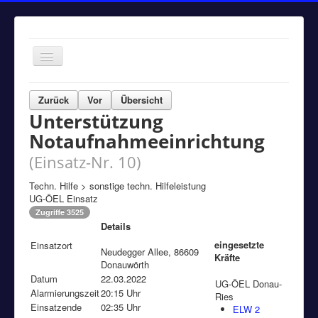
Navigation
an/aus
Home
Zurück
Vor
Übersicht
Unterstützung
Einsätze
Notaufnahmeeinrichtung
Aktuelles
(Einsatz-Nr. 10)
Über uns
Techn. Hilfe > sonstige techn. Hilfeleistung
Fuhrpark
UG-ÖEL Einsatz
Bürgerinformationen
Zugriffe 3525
Details
Kontakt
eingesetzte
Einsatzort
Neudegger Allee, 86609
Kräfte
Impressum
Donauwörth
Datum
22.03.2022
UG-ÖEL Donau-
Alarmierungszeit
20:15 Uhr
Ries
Einsatzende
02:35 Uhr
ELW 2