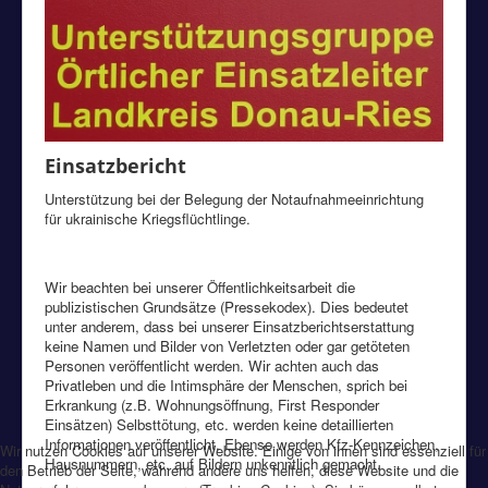
Einsatzbericht
Unterstützung bei der Belegung der Notaufnahmeeinrichtung
für ukrainische Kriegsflüchtlinge.
Wir beachten bei unserer Öffentlichkeitsarbeit die
publizistischen Grundsätze (Pressekodex). Dies bedeutet
unter anderem, dass bei unserer Einsatzberichtserstattung
keine Namen und Bilder von Verletzten oder gar getöteten
Personen veröffentlicht werden. Wir achten auch das
Privatleben und die Intimsphäre der Menschen, sprich bei
Erkrankung (z.B. Wohnungsöffnung, First Responder
Einsätzen) Selbsttötung, etc. werden keine detaillierten
Informationen veröffentlicht. Ebenso werden Kfz-Kennzeichen,
Wir nutzen Cookies auf unserer Website. Einige von ihnen sind essenziell für
Hausnummern, etc. auf Bildern unkenntlich gemacht.
den Betrieb der Seite, während andere uns helfen, diese Website und die