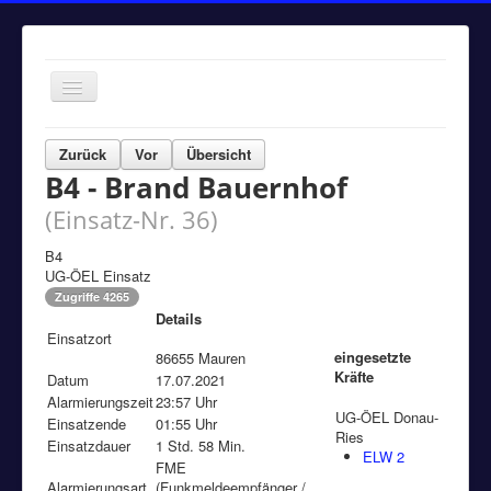
Navigation
an/aus
Home
Zurück
Vor
Übersicht
B4 - Brand Bauernhof
Einsätze
(Einsatz-Nr. 36)
Aktuelles
Über uns
B4
UG-ÖEL Einsatz
Fuhrpark
Zugriffe 4265
Details
Bürgerinformationen
Einsatzort
eingesetzte
86655 Mauren
Kontakt
Kräfte
Datum
17.07.2021
Alarmierungszeit
Impressum
23:57 Uhr
UG-ÖEL Donau-
Einsatzende
01:55 Uhr
Ries
Einsatzdauer
1 Std. 58 Min.
ELW 2
FME
Alarmierungsart
(Funkmeldeempfänger /