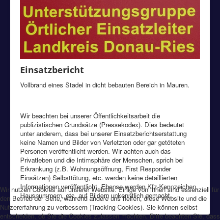
Einsatzbericht
Vollbrand eines Stadel in dicht bebauten Bereich in Mauren.
Wir beachten bei unserer Öffentlichkeitsarbeit die
publizistischen Grundsätze (Pressekodex). Dies bedeutet
unter anderem, dass bei unserer Einsatzberichtserstattung
keine Namen und Bilder von Verletzten oder gar getöteten
Personen veröffentlicht werden. Wir achten auch das
Privatleben und die Intimsphäre der Menschen, sprich bei
Erkrankung (z.B. Wohnungsöffnung, First Responder
Einsätzen) Selbsttötung, etc. werden keine detaillierten
Informationen veröffentlicht. Ebenso werden Kfz-Kennzeichen,
Wir nutzen Cookies auf unserer Website. Einige von ihnen sind essenziell für
Hausnummern, etc. auf Bildern unkenntlich gemacht.
den Betrieb der Seite, während andere uns helfen, diese Website und die
Nutzererfahrung zu verbessern (Tracking Cookies). Sie können selbst
entscheiden, ob Sie die Cookies zulassen möchten. Bitte beachten Sie, dass