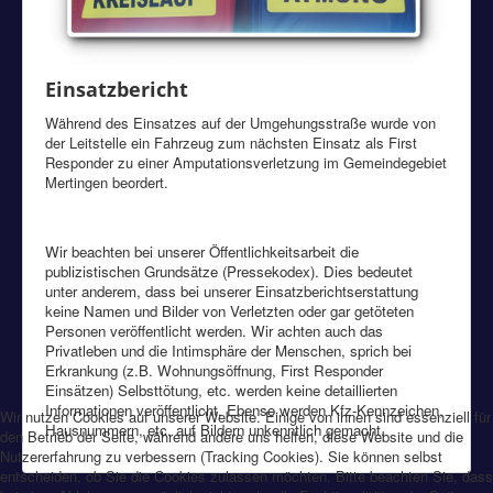
Einsatzbericht
Während des Einsatzes auf der Umgehungsstraße wurde von
der Leitstelle ein Fahrzeug zum nächsten Einsatz als First
Responder zu einer Amputationsverletzung im Gemeindegebiet
Mertingen beordert.
Wir beachten bei unserer Öffentlichkeitsarbeit die
publizistischen Grundsätze (Pressekodex). Dies bedeutet
unter anderem, dass bei unserer Einsatzberichtserstattung
keine Namen und Bilder von Verletzten oder gar getöteten
Personen veröffentlicht werden. Wir achten auch das
Privatleben und die Intimsphäre der Menschen, sprich bei
Erkrankung (z.B. Wohnungsöffnung, First Responder
Einsätzen) Selbsttötung, etc. werden keine detaillierten
Informationen veröffentlicht. Ebenso werden Kfz-Kennzeichen,
Wir nutzen Cookies auf unserer Website. Einige von ihnen sind essenziell für
Hausnummern, etc. auf Bildern unkenntlich gemacht.
den Betrieb der Seite, während andere uns helfen, diese Website und die
Nutzererfahrung zu verbessern (Tracking Cookies). Sie können selbst
entscheiden, ob Sie die Cookies zulassen möchten. Bitte beachten Sie, dass