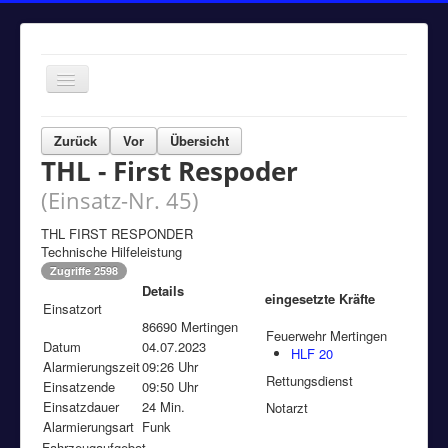
Navigation
an/aus
Home
Zurück
Vor
Übersicht
THL - First Respoder
Einsätze
(Einsatz-Nr. 45)
Aktuelles
Über uns
THL FIRST RESPONDER
Technische Hilfeleistung
Fuhrpark
Zugriffe 2598
Details
Bürgerinformationen
eingesetzte Kräfte
Einsatzort
86690 Mertingen
Kontakt
Feuerwehr Mertingen
Datum
04.07.2023
HLF 20
Alarmierungszeit
Impressum
09:26 Uhr
Rettungsdienst
Einsatzende
09:50 Uhr
Einsatzdauer
24 Min.
Notarzt
Alarmierungsart
Funk
Fahrzeugaufgebot