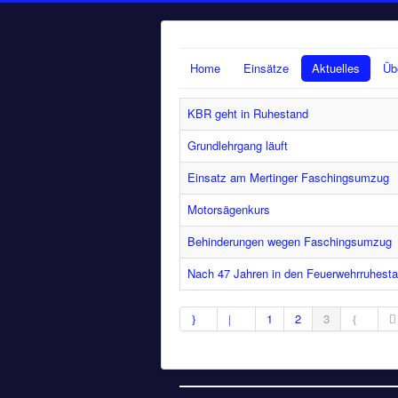
Home
Einsätze
Aktuelles
Üb
KBR geht in Ruhestand
Grundlehrgang läuft
Einsatz am Mertinger Faschingsumzug
Motorsägenkurs
Behinderungen wegen Faschingsumzug
Nach 47 Jahren in den Feuerwehrruhesta
1
2
3