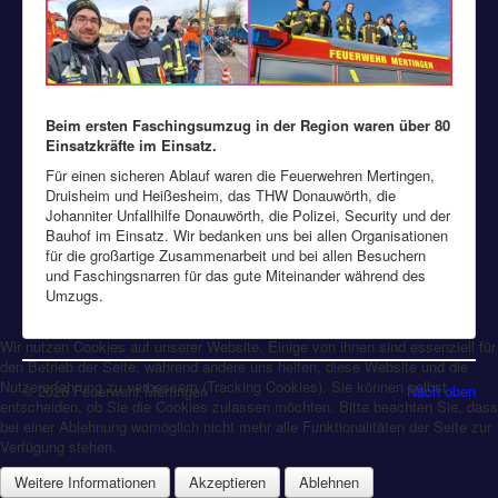
Beim ersten Faschingsumzug in der Region waren über 80
Einsatzkräfte im Einsatz.
Für einen sicheren Ablauf waren die Feuerwehren Mertingen,
Druisheim und Heißesheim, das THW Donauwörth, die
Johanniter Unfallhilfe Donauwörth, die Polizei, Security und der
Bauhof im Einsatz. Wir bedanken uns bei allen Organisationen
für die großartige Zusammenarbeit und bei allen Besuchern
und Faschingsnarren für das gute Miteinander während des
Umzugs.
Wir nutzen Cookies auf unserer Website. Einige von ihnen sind essenziell für
den Betrieb der Seite, während andere uns helfen, diese Website und die
Nutzererfahrung zu verbessern (Tracking Cookies). Sie können selbst
© 2026 Feuerwehr Mertingen
Nach oben
entscheiden, ob Sie die Cookies zulassen möchten. Bitte beachten Sie, dass
bei einer Ablehnung womöglich nicht mehr alle Funktionalitäten der Seite zur
Verfügung stehen.
Weitere Informationen
Akzeptieren
Ablehnen