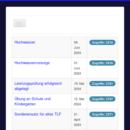
Navigation
an/aus
Home
Hochwasser
09.
Zugriffe: 2216
Einsätze
Juni
2024
Aktuelles
Hochwasservorsorge
01.
Zugriffe: 2416
Über uns
Juni
2024
Fuhrpark
Leistungsprüfung erfolgreich
19. Mai
Zugriffe: 2181
Bürgerinformationen
abgelegt
2024
Kontakt
Übung an Schule und
12. Mai
Zugriffe: 2197
Kindergarten
2024
Impressum
Sondereinsatz für altes TLF
21.
Zugriffe: 2371
April
2024