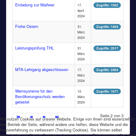
Einladung zur Maifeier
17.
Zugriffe: 1562
April
2024
Frohe Ostern
31.
Zugriffe: 1404
März
2024
Leistungsprüfung THL
31.
Zugriffe: 2517
März
2024
MTA-Lehrgang abgeschlossen
17.
Zugriffe: 2464
März
2024
Warnsysteme für den
12.
Zugriffe: 1671
Bevölkerungsschutz werden
März
getestet
2024
Seite 2 von 3
Wir nutzen Cookies auf unserer Website. Einige von ihnen sind essenziell für
den Betrieb der Seite, während andere uns helfen, diese Website und die
Nutzererfahrung zu verbessern (Tracking Cookies). Sie können selbst
entscheiden, ob Sie die Cookies zulassen möchten. Bitte beachten Sie, dass