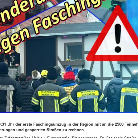
3:31 Uhr der erste Faschingsumzug in der Region mit an die 2500 Teiln
erungen und gesperrten Straßen zu rechnen.
die Zufahrtstraßen Mühlau, Fuggerstaße, Brunnengasse, Dr.-Steichele-Straße 