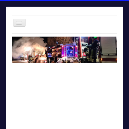
Navigation
an/aus
Home
Einsätze
Aktuelles
Über uns
Fuhrpark
Bürgerinformationen
Kontakt
Impressum
Letzter Einsatz:
>Brand - B BMA - ausgelöste Brandmeldean